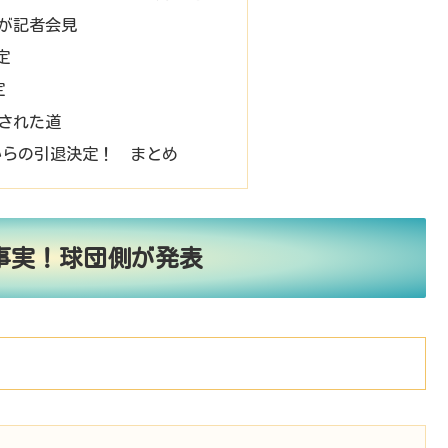
が記者会見
定
定
された道
Bからの引退決定！ まとめ
事実！球団側が発表