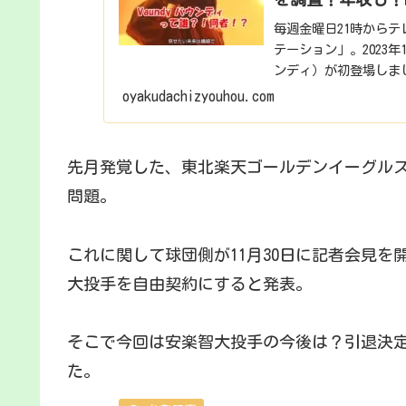
毎週金曜日21時から
テーション」。2023年
ンディ）が初登場しまし
者...
oyakudachizyouhou.com
先月発覚した、東北楽天ゴールデンイーグル
問題。
これに関して球団側が11月30日に記者会見
大投手を自由契約にすると発表。
そこで今回は安楽智大投手の今後は？引退決
た。