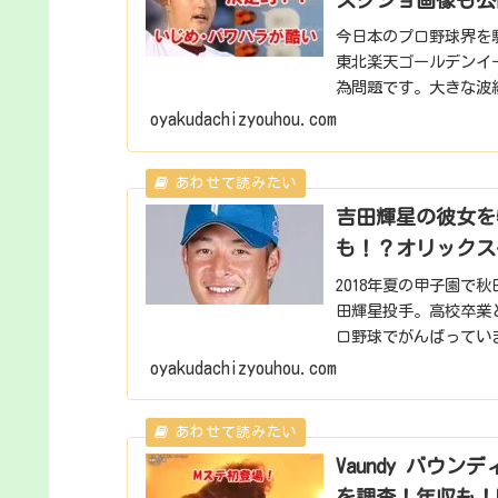
今日本のプロ野球界を騒
東北楽天ゴールデンイ
為問題です。大きな波
題、なんとそのい...
oyakudachizyouhou.com
吉田輝星の彼女を
も！？オリックス
2018年夏の甲子園で
田輝星投手。高校卒業
ロ野球でがんばってい
像・Twitter・イ...
oyakudachizyouhou.com
Vaundy バウ
を調査！年収も！