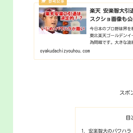
楽天 安楽智大引
スクショ画像も公
今日本のプロ野球界を騒
東北楽天ゴールデンイ
為問題です。大きな波
題、なんとそのい...
oyakudachizyouhou.com
スポ
目
安楽智大のパワハラ