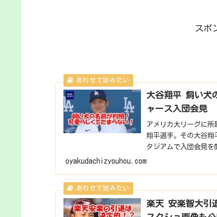
スポ
大谷翔平 飼い犬
ャース入団会見
アメリカ大リーグに所
翔平選手。その大谷翔平
タジアムで入団会見を
んとペットで...
oyakudachizyouhou.com
楽天 安楽智大引
スクショ画像も公