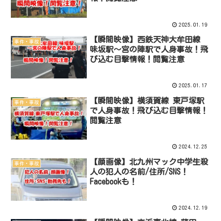
2025.01.19
【瞬間映像】西鉄天神大牟田線
事件・事故
味坂駅〜宮の陣駅で人身事故！飛
び込む目撃情報！閲覧注意
2025.01.17
【瞬間映像】横須賀線 東戸塚駅
事件・事故
で人身事故！飛び込む目撃情報！
閲覧注意
2024.12.25
【顔画像】北九州マック中学生殺
事件・事故
人の犯人の名前/住所/SNS！
Facebookも！
2024.12.19