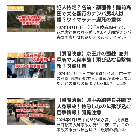
犯人特定？名前・顔画像！陸前高
事件・事故
田で犬を暴行のナンパ男4人は
誰？ワイマラナー瀕死の重体
2024年4月13日、岩手県陸前高田市で、
花見客と思われる酔っ払い4人組がナンパ
失敗の腹いせに飼い犬であるワイマラナ
ーを暴行し瀕死の重体にするという事件
が発生しました。この事件の概要は？
現場の場所はどこ？ 犯人の名前や顔画
【瞬間映像】京王井の頭線 高井
事件・事故
像は？徹底調査し...
戸駅で人身事故！飛び込む目撃情
報！閲覧注意
2024年10月24日午後16時46分頃、京王井
の頭線 高井戸駅で人身事故が発生しまし
た。この事故の概要や原因は？ 現場の
場所はどこ？ 死傷者は？ 飛び込む目
撃多数！事故の瞬間映像動画・画像は？
徹底調査しました。2024年10月24日 京
【瞬間映像】JR中央線春日井間で
事件・事故
王...
人身事故！特急しなのに飛び込む
目撃情報！閲覧注意
2024年9月1日午前8時30分頃、中央線春
日井駅で人身事故が発生しました。この
事故の概要や原因は？ 現場の場所はど
こ？ 死傷者は？ 飛び込む目撃多数！