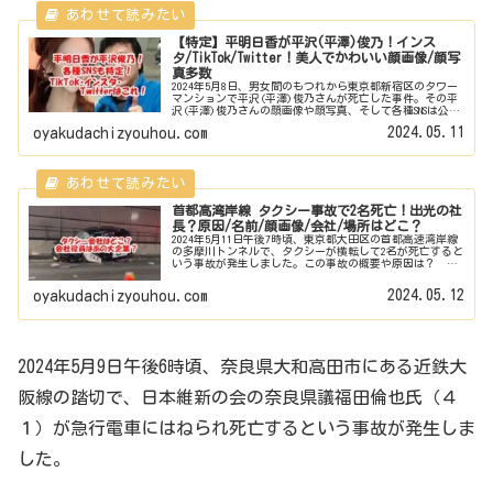
【特定】平明日香が平沢(平澤)俊乃！インス
タ/TikTok/Twitter！美人でかわいい顔画像/顔写
真多数
2024年5月8日、男女間のもつれから東京都新宿区のタワー
マンションで平沢(平澤)俊乃さんが死亡した事件。その平
沢(平澤)俊乃さんの顔画像や顔写真、そして各種SNSは公開
されずに報道されておりました。しかしついに特定されま
2024.05.11
oyakudachizyouhou.com
した。平沢(平澤)...
首都高湾岸線 タクシー事故で2名死亡！出光の社
長？原因/名前/顔画像/会社/場所はどこ？
2024年5月11日午後7時頃、東京都大田区の首都高速湾岸線
の多摩川トンネルで、タクシーが横転して2名が死亡すると
いう事故が発生しました。この事故の概要や原因は？ 現
場の場所はどこ？ 死亡したのは誰？名前・顔画像・住所
は？出光の社長？ どこ...
2024.05.12
oyakudachizyouhou.com
2024年5月9日午後6時頃、奈良県大和高田市にある近鉄大
阪線の踏切で、日本維新の会の奈良県議福田倫也氏（４
１）が急行電車にはねられ死亡するという事故が発生しま
した。