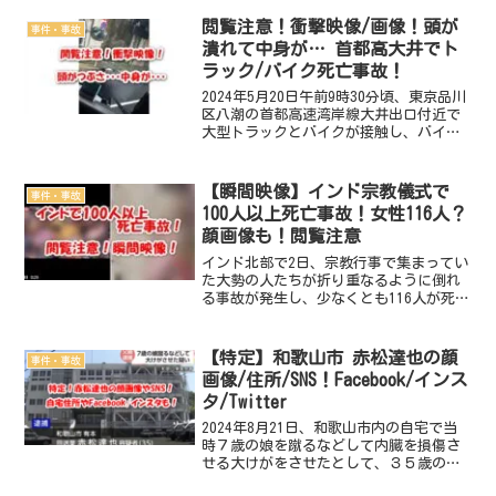
事故の瞬間映像動画・画像は？徹底調査
しました。2024年9月1日 中央線春日井
閲覧注意！衝撃映像/画像！頭が
事件・事故
駅で人身事...
潰れて中身が… 首都高大井でト
ラック/バイク死亡事故！
2024年5月20日午前9時30分頃、東京品川
区八潮の首都高速湾岸線大井出口付近で
大型トラックとバイクが接触し、バイク
の男性が死亡するという事故が発生しま
した。この事故の概要や原因は？ 現場
の場所はどこ？ 死亡したのは誰？名
【瞬間映像】インド宗教儀式で
事件・事故
前・顔画像・住所...
100人以上死亡事故！女性116人？
顔画像も！閲覧注意
インド北部で2日、宗教行事で集まってい
た大勢の人たちが折り重なるように倒れ
る事故が発生し、少なくとも116人が死亡
しました。この事故の概要や原因は？
閲覧注意！！！事故の瞬間映像や瞬間動
画が晒される！！！画像も！徹底調査し
【特定】和歌山市 赤松達也の顔
事件・事故
ました。2024年...
画像/住所/SNS！Facebook/インス
タ/Twitter
2024年8月21日、和歌山市内の自宅で当
時７歳の娘を蹴るなどして内臓を損傷さ
せる大けがをさせたとして、３５歳の父
親である赤松達也容疑者が傷害の疑いで