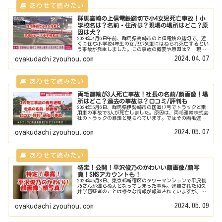
群馬高崎の上信電鉄踏切で小4女児死亡事故！小
学校名は？名前・住所は？現場の場所はどこ？原
因は犬？
2024年4月6日午前、群馬県高崎市の上信電鉄の踏切で、近
くに住む小学校4年生の女児が列車にはねられ死亡するとい
う事故が発生しました。この事故の概要や原因は？ 現場
の場所はどこ？ 死亡したのは誰？名前・画像・住所
2024.04.07
oyakudachizyouhou.com
は？ どこの小学校？小学校名...
両毛運輸が3人死亡事故！社長の名前/顔画像！場
所はどこ？過去の事故は？口コミ/評判も
2024年5月6日、群馬県伊勢崎市の国道17号でトラックと乗
用車の事故で3人が死亡しました。原因は、両毛運輸株式会
社のトラックの暴走と見られています。ではその両毛運輸
株式会社、どんな会社？ 過去の事故や事件は？ 場所は
どこ？ 社長は誰？名前...
2024.05.07
oyakudachizyouhou.com
特定！公開！平沢俊乃のかわいい顔画像/顔写
真！SNSアカウントも！
2024年5月8日、東京都新宿区のタワーマンションで平沢俊
乃さんが還らぬ人となってしまった事件。逮捕された和久
井学容疑者のことは様々な情報が報道されていますが、犠
牲者である平沢俊乃さんのことはあまり公開されておりま
せん。特に顔画像や顔写真は...
2024.05.09
oyakudachizyouhou.com