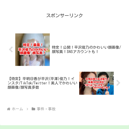
逮捕されました。この事件の概要や原因
は？ 逮捕された赤松達也容疑者の経歴
や顔画像や自宅住所...
スポンサーリンク
特定！公開！平沢俊乃のかわいい顔画像/
顔写真！SNSアカウントも！
【特定】平明日香が平沢(平澤)俊乃！イ
ンスタ/TikTok/Twitter！美人でかわいい
顔画像/顔写真多数
ホーム
事件・事故