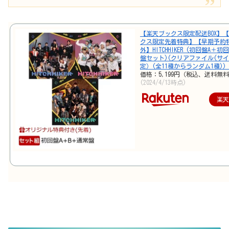
【楽天ブックス限定配送BOX】
クス限定先着特典】【早期予約
外】HITCHHIKER (初回盤A＋
盤セット)(クリアファイル(サイ
定）(全11種からランダム1種)) [ 
価格：5,199円（税込、送料無料
(2024/4/13時点)
楽