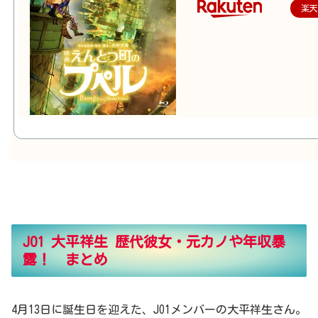
楽
JO1 大平祥生 歴代彼女・元カノや年収暴
露！ まとめ
4月13日に誕生日を迎えた、JO1メンバーの大平祥生さん。