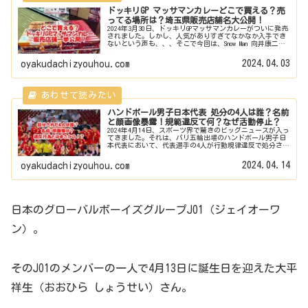
ドッキリGP マッサマンカレーどこで買える？売
ってる場所は？埼玉県販売店舗名大公開！
2024年3月30日、ドッキリGPマッサマンカレーがついに発売
されました。しかし、人気がありすぎてなかなか入手でき
ないという声も、、、そこで今回は、Snow Man 向井康二が
扮するマッサマンのマッサマンカレー、いったいどこで買
えるのか？売...
2024.04.03
oyakudachizyouhou.com
ハンドボール男子日本代表 処分の4人は誰？名前
と顔画像暴露！規範違反て何？なぜ活動停止？
2024年4月14日、スポーツ界で驚きのビッグニュースが入っ
てきました。それは、パリ五輪出場のハンドボール男子日
本代表において、代表選手の4人が行動規律違反で処分され
活動停止になるというニュースです。処分されて活動停止
になった4人は誰？名前...
2024.04.14
oyakudachizyouhou.com
日本のグローバルボーイズグループJO1（ジェイオーワ
ン）。
そのJO1のメンバーの一人で4月13日に誕生日を迎えた大平
祥生（おおひら しょうせい）さん。