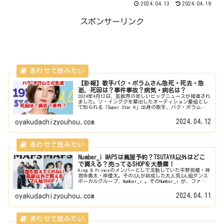
2024.04.13
2024.04.19
スポンサーリンク
【訃報】歌手パク・ボラムさん急死・死去・急
逝、死因は？事件事故？病気・病名は？
2024年4月12日、芸能界の悲しいビッグニュースが報道され
ました。ソ・イングクを輩出したオーディション番組とし
て知られる「Super Star K」出身の歌手、パク・ボラムさ
んが急死したことが発表されました。享年30歳。死亡に至
った原因は...
2024.04.12
oyakudachizyouhou.com
Number_i MAPSは蔦屋予約？TSUTAYA以外はどこ
で買える？売ってるSHOPを大暴露！
King & Princeのメンバーとして活動していた平野紫耀・神
宮寺勇太・岸優太。その3人が結成した大人気3人組ダンス
ボーカルグループ、Number_i 。そのNumber_i が、ファッ
ション雑誌MAPSの表紙を飾るというビッグニュース...
2024.04.11
oyakudachizyouhou.com