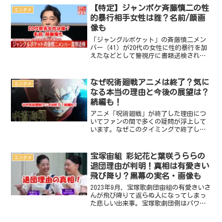
【特定】ジャンポケ斉藤慎二の性
エンタメ
的暴行相手女性は誰？名前/顔画
像も
「ジャングルポケット」の斉藤慎二メン
バー（41）が20代の女性に性的暴行を加
えたなどとして警視庁に書類送検された
件に関して詳細を解説。また、被害女性
の名前や顔画像についても解説。
なぜ呪術廻戦アニメは終了？気に
エンタメ
なる本当の理由と今後の展望は？
続編も！
アニメ「呪術廻戦」が終了した理由につ
いてファンの間で多くの疑問が浮上して
います。なぜこのタイミングで終了した
のか、その背後にある事情とは？本記事
では、制作スケジュールや原作とのバラ
ンス、さらには商業的戦略まで、アニメ
宝塚宙組 彩妃花と葉咲うららの
エンタメ
終了に至るまでの詳細な理...
退団理由が判明！真相は有愛きい
飛び降り？黒幕の実名・画像も
2023年9月、宝塚歌劇団宙組の有愛きいさ
んが飛び降りて返らぬ人になってしまっ
た悲しい出来事。宝塚歌劇団側はパワハ
ラやいじめをいつまでも認めず、早半年
が経過しました。そして先日、ようやく