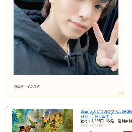
引用元：インスタ
映画 えんとつ町のプペル(通常版)
ray】 [ 窪田正孝 ]
価格：4,367円（税込、送料無料
(2024/4/13時点)