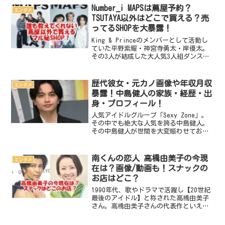
宝塚歌劇団側がパワハラやいじめを認
Number_i MAPSは蔦屋予約？
エンタメ
め、公式に謝罪しまし...
TSUTAYA以外はどこで買える？売
ってるSHOPを大暴露！
King & Princeのメンバーとして活動し
ていた平野紫耀・神宮寺勇太・岸優太。
その3人が結成した大人気3人組ダンスボ
ーカルグループ、Number_i 。その
Number_i が、ファッション雑誌MAPSの
表紙を飾るというビッグニュース...
歴代彼女・元カノ画像や年収月収
エンタメ
暴露！中島健人の家族・経歴・出
身・プロフィール！
人気アイドルグループ「Sexy Zone」。
その中でも絶大な人気を誇る中島健人。
その中島健人が世間を大変賑わせており
ます。「Sexy Zone」からのまさかの脱
退。そして、元E-girlsの鷲尾伶菜との熱
愛発覚。交際3年、バチカン市国へ3泊...
南くんの恋人 高橋由美子の今現
エンタメ
在は？画像/動画も！スナックの
お店はどこ？
1990年代、歌やドラマで活躍し【20世紀
最後のアイドル】と称された高橋由美子
さん。高橋由美子さんの代表作といえば
【南くんの恋人】。そんな高橋由美子さ
んですが、今現在はどこで何してる？画