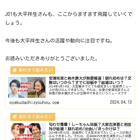
JO1も大平祥生さんも、ここからますます飛躍していくで
しょう。
今後も大平祥生さんの活躍や動向に注目ですね。
お読みいただきありがとうございました。
安達祐実と鈴木勝大が熱愛報道！馴れ初めは？交
際はいつから？すでに妊娠中？結婚はいつ？
2024年4月14日、大変驚きでとても微笑ましい芸能界ニュー
スが飛び込んできました。それは、女優の安達祐実さんと
俳優の鈴木勝大さんが交際中であるというニュースです。
そこで今回は、2人の馴れ初めは？交際期間は？結婚は？す
でに妊娠中！？徹底調査...
2024.04.13
oyakudachizyouhou.com
匂わせ暴露！しーちゃん妊娠？大家志津香と岩田
玲が結婚！馴れ初め/出会い/きっかけは？
2024年4月19日、芸能界にて大変おめでたいニュースが飛び
込んできました。それは、元AKB48の大家志津香さんと俳優
の岩田玲さんが15日に婚姻届を提出していたというニュー