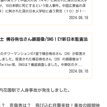
国広東省の深センで中国人の男（４４）に刺された深圳日本人学
が、19日未明に死亡するという殺人事件。中国広東省の深
４）に刺された深圳日本人学校に通う男児（１０）が１９
2024.09.19
 構谷侑也さん顔画像/SNS！EY新日本監査法
中野区のタワーマンションの1室で構谷侑也さん（26）が殺害さ
しました。殺害された構谷侑也さん（26）の顔画像は？
・Twitter等、SNSは？徹底調査しました。中野区のタ...
2024.09.18
線 河内花園駅で人身事故が発生しました。
こ？ 死傷者は？ 飛び込む目撃多数！事故の瞬間映