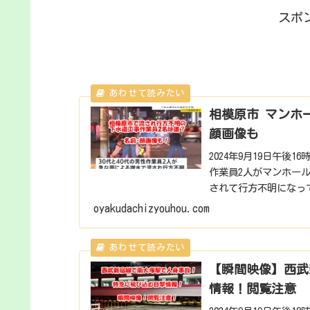
スポ
相模原市 マンホ
顔画像も
2024年9月19日午後
作業員2人がマンホー
されて行方不明になっ
査しまし...
oyakudachizyouhou.com
【瞬間映像】西武
情報！閲覧注意