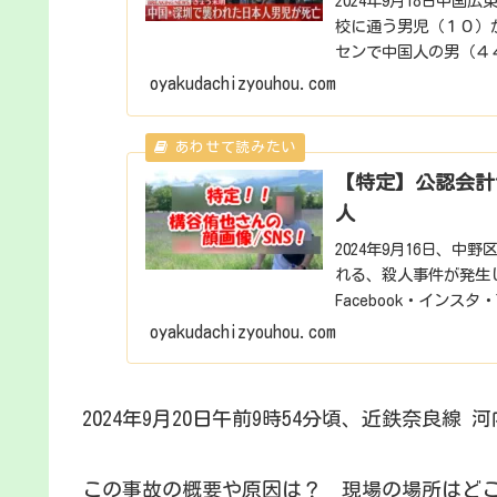
2024年9月18日中
校に通う男児（１０）
センで中国人の男（４
日未明に死亡に...
oyakudachizyouhou.com
【特定】公認会計士
人
2024年9月16日、
れる、殺人事件が発生
Facebook・インスタ
oyakudachizyouhou.com
2024年9月20日午前9時54分頃、近鉄奈良
この事故の概要や原因は？ 現場の場所はど