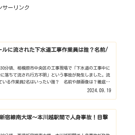
ンサーリンク
ールに流された下水道工事作業員は誰？名前/
16時30分頃、相模原市中央区の工事現場で「下水道の工事中に
ルに落ちて流され行方不明」という事故が発生しました。流
ている作業員2名はいったい誰？ 名前や顔画像は？徹底調
2024.09.19
新宿線南大塚～本川越駅間で人身事故！目撃