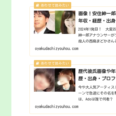
画像！安住紳一郎
年収・経歴・出身
2024年1発目！ 大
紳一郎アナウンサーが
般人の西島まどかさん
の結婚相手「西島...
oyakudachizyouhou.com
歴代彼氏画像や年
歴・出身・プロフ
今や大人気アーティス
ーンで急速にその名を
は、Adoは誰で何者
収・月収や歴代彼...
oyakudachizyouhou.com