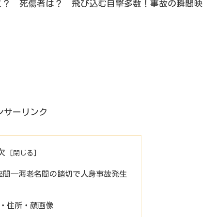
こ？ 死傷者は？ 飛び込む目撃多数！事故の瞬間映
ンサーリンク
次
急線座間─海老名間の踏切で人身事故発生
・住所・顔画像