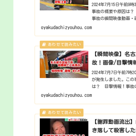
2024年7月15日午
事故の概要や原因は？
事故の瞬間映像動画・画
駅で人...
oyakudachizyouhou.com
【瞬間映像】名古
故！画像/目撃情
2024年7月7日午前
が発生しました。この
は？ 目撃情報！事故
た。2024年7月7...
oyakudachizyouhou.com
【謝罪動画流出】
き落して殺害した