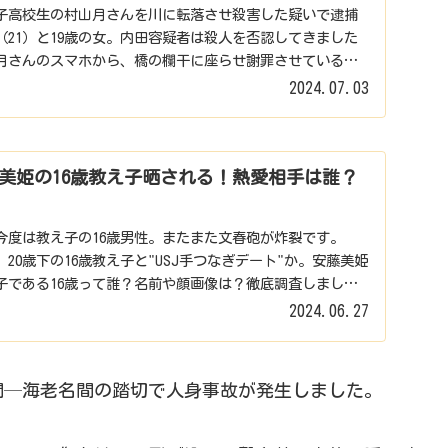
子高校生の村山月さんを川に転落させ殺害した疑いで逮捕
21）と19歳の女。内田容疑者は殺人を否認してきました
月さんのスマホから、橋の欄干に座らせ謝罪させている動
..
2024.07.03
美姫の16歳教え子晒される！熱愛相手は誰？
今度は教え子の16歳男性。またまた文春砲が炸裂です。
20歳下の16歳教え子と"USJ手つなぎデート"か。安藤美姫
子である16歳って誰？名前や顔画像は？徹底調査しまし
2024.06.27
線座間─海老名間の踏切で人身事故が発生しました。