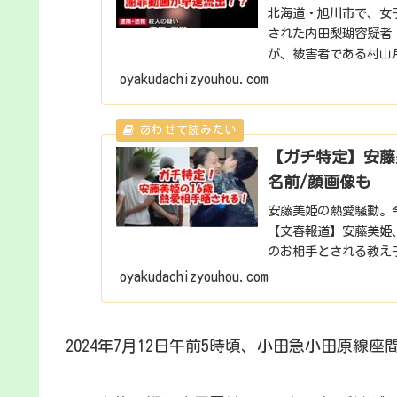
北海道・旭川市で、女
された内田梨瑚容疑者（
が、被害者である村山
画が残っていたことが.
oyakudachizyouhou.com
【ガチ特定】安藤
名前/顔画像も
安藤美姫の熱愛騒動。
【文春報道】安藤美姫、
のお相手とされる教え
た。安藤美姫 ...
oyakudachizyouhou.com
2024年7月12日午前5時頃、小田急小田原