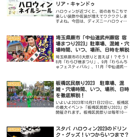
リア・キャンドゥ
ハロウィンが近づくと、街のあちこちで
楽しい装飾や仮装が増えてワクワクしま
すよね。今回は、ディズニーハロウィン
2023をより一層楽しく特別なものにする
ための、100均で見つかる魅力的なネイル
アートアイテムをご紹介します。ダイソ
埼玉県蕨市「中仙道武州蕨宿 宿
イベント
ー、セリア、キャ...
場まつり2023」駐車場、混雑・穴
場時間、いつ、場所、日時を解説
埼玉県蕨市の3大祭りと言えば！？そう！
8月「わらび機まつり」、9月「わらんち
ゅフェスティバル」、11月「中仙道武州
蕨宿 宿場まつり」です！そしていよいよ
2023年11月3日(金)に、「中仙道武州蕨
宿 宿場まつり」が開催されます。織姫道
板橋区民祭り2023 駐車場、混
イベント
中パレ...
雑・穴場時間、いつ、場所、日時
を徹底解説！
いよいよ2023年10月21日22日に、板橋区
の最大イベント「板橋区民祭り2023」が
開催されます。板橋区民祭りは毎年10月
下旬に板橋区立グリーンホール前道路を
中心に開催され、2日間で約50万人が訪れ
る大規模なイベントです。バラエティー
スタバ ハロウィン2023のドリン
イベント
豊か...
ク・グッズ！いつからいつまで？