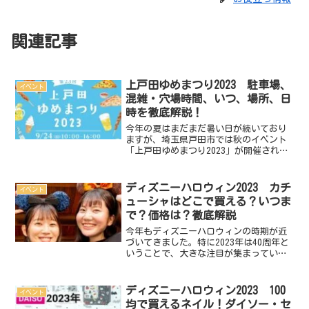
関連記事
上戸田ゆめまつり2023 駐車場、
イベント
混雑・穴場時間、いつ、場所、日
時を徹底解説！
今年の夏はまだまだ暑い日が続いており
ますが、埼玉県戸田市では秋のイベント
「上戸田ゆめまつり2023」が開催されま
す。上戸田商店会に加入しているお店が
出店するお祭りで、バラエティー豊かな
おいしいフードが食べられると評判で
ディズニーハロウィン2023 カチ
イベント
す。さらに、戸田市内で...
ューシャはどこで買える？いつま
で？価格は？徹底解説
今年もディズニーハロウィンの時期が近
づいてきました。特に2023年は40周年と
いうことで、大きな注目が集まっていま
す。ハロウィンのアクセサリーは、その
美しさと特別なデザインで、イベントの
雰囲気を一層盛り上げてくれます。なか
ディズニーハロウィン2023 100
イベント
でもカチューシャは...
均で買えるネイル！ダイソー・セ