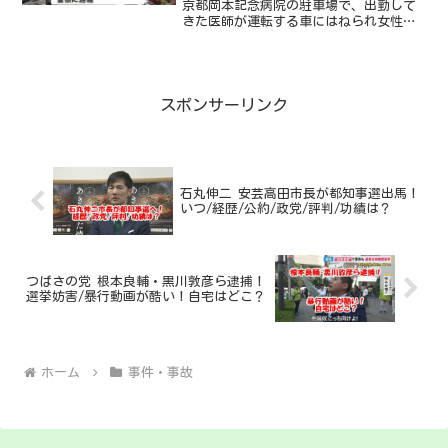
京都岡本記念病院の駐車場で、出勤して
きた医師が運転する車にはねられ女性が
死亡する事故が発生しました。この事故
の概要や原因は？ 現場の場所はど
こ？ 医師は誰？名前・顔画像・住所
は？ 死亡した女性は誰？...
スポンサーリンク
石丸伸二 安芸高田市長が都知事選出馬！
いつ/経歴/公約/政党/評判/功績は？
つばさの党 根本良輔・黒川敦彦ら逮捕！
選挙妨害/暴行動画が酷い！自宅はどこ？
ホーム
事件・事故