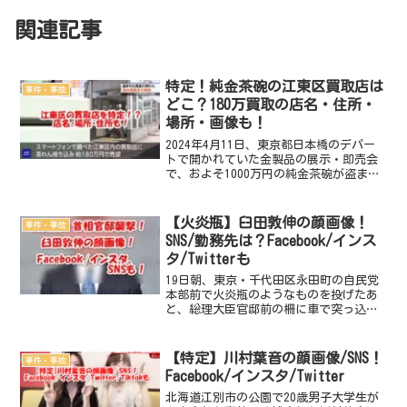
関連記事
特定！純金茶碗の江東区買取店は
事件・事故
どこ？180万買取の店名・住所・
場所・画像も！
2024年4月11日、東京都日本橋のデパー
トで開かれていた金製品の展示・即売会
で、およそ1000万円の純金茶碗が盗まれ
る事件が発生しました。そしてさらに、
その盗まれた純金茶碗は都内の買取店が
相場よりもとても低金額で買い取ってい
【火炎瓶】臼田敦伸の顔画像！
事件・事故
たことが判明。...
SNS/勤務先は？Facebook/インス
タ/Twitterも
19日朝、東京・千代田区永田町の自民党
本部前で火炎瓶のようなものを投げたあ
と、総理大臣官邸前の柵に車で突っ込
み、公務執行妨害で臼田敦伸容疑者
（49）が逮捕されました。逮捕された臼
田敦伸容疑者（49）の顔画像は？住所
【特定】川村葉音の顔画像/SNS！
事件・事故
は？ Facebook・イ...
Facebook/インスタ/Twitter
北海道江別市の公園で20歳男子大学生が