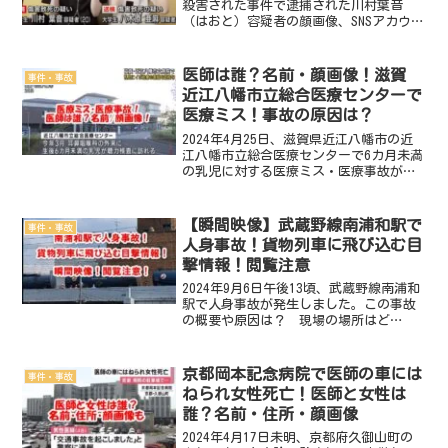
殺害された事件で逮捕された川村葉音
（はおと）容疑者の顔画像、SNSアカウン
トを調査特定！？Facebook/インス
タ/Twitter/Tiktokを公開！
医師は誰？名前・顔画像！滋賀
事件・事故
近江八幡市立総合医療センターで
医療ミス！事故の原因は？
2024年4月25日、滋賀県近江八幡市の近
江八幡市立総合医療センターで6カ月未満
の乳児に対する医療ミス・医療事故があ
ったと公表しました。この医療事故の概
要や原因は？ 場所はどこ？ 医療事故
（医療ミス）を起こした医師は誰？名
【瞬間映像】武蔵野線南浦和駅で
事件・事故
前・顔画像・住所は...
人身事故！貨物列車に飛び込む目
撃情報！閲覧注意
2024年9月6日午後13頃、武蔵野線南浦和
駅で人身事故が発生しました。この事故
の概要や原因は？ 現場の場所はど
こ？ 死傷者は？ 飛び込む目撃多数！
事故の瞬間映像動画・画像は？徹底調査
しました。2024年9月6日 武蔵野線南浦
京都岡本記念病院で医師の車には
事件・事故
和駅で人身事故...
ねられ女性死亡！医師と女性は
誰？名前・住所・顔画像
2024年4月17日未明、京都府久御山町の