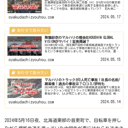
広島県安芸高田市の石丸伸二市長（41）が5月16日の東京都
内のイベントで東京都知事選に出馬する意向を表明しまし
た。そこで今回は、東京都知事選っていつ？ 石丸伸二市
長ってどんな人？経歴は？公約は？政党は？評判は？功績
は？徹底調査しました。安芸...
2024.05.17
oyakudachizyouhou.com
降籏紗京のマルハリの親会社KOUSHIN GLOBAL
VISIONがヤバイ！証拠隠滅？
2024年5月14日、埼玉県戸田市の首都高速道路で大型トラッ
クが渋滞の列に突っ込んで複数の車が炎上し３人が死亡す
るという事故が発生しました。事故を起こしたのは、運送
会社 株式会社マルハリの社員である降籏紗京（ふりはたさ
きょう）容疑者です。そ...
2024.05.15
oyakudachizyouhou.com
マルハリのトラックが3人死亡事故！社長の名前/
顔画像！過去の事故は？口コミ/評判も
2024年5月14日、埼玉県戸田市の首都高速池袋線下り美女木
ジャンクション付近でトラックと乗用車あわせて7台が絡む
事故があり、3人が死亡しました。原因は、運送会社 株式
会社マルハリのトラックが渋滞の列に追突したと見られて
います。ではその運送...
2024.05.14
oyakudachizyouhou.com
2024年5月16日夜、北海道東部の音更町で、自転車を押し