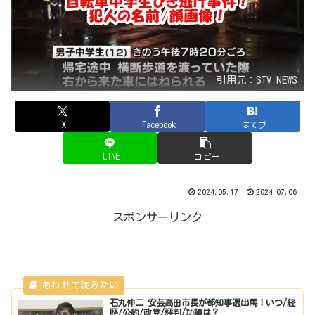
引用元：STV NEWS
X
Facebook
はてブ
LINE
コピー
2024.05.17
2024.07.06
スポンサーリンク
石丸伸二 安芸高田市長が都知事選出馬！いつ/経
歴/公約/政党/評判/功績は？