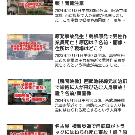
報！閲覧注意
2024年10月3日午前8時50分頃、阪急京都
本線 西京極駅で人身事故が発生しまし
た。この事故の概要や原因は？ 現場の
場所はどこ？ 死傷者は？ 飛び込む目
撃多数！事故の瞬間映像動画・画像は？
徹底調査しました。2024年10月3日 阪
原発事故発生！島根原発で男性作
事件・事故
急京都本...
業員死亡！原因は？名前・画像・
住所は？現場はどこ？
2023年12月21日午後2時半頃、島根県松
江市の島根原子力発電所で男性作業員が
死亡するという事故が発生しました。こ
の事故の概要や原因は？ 男性作業員は
誰？ 名前・画像・住所は？ 現場はど
こ？徹底調査しました。2023年12月21
【瞬間映像】西武池袋線元加治駅
事件・事故
日 島根原...
で線路に人が飛び込む人身事故！
誰？名前/顔画像
2024年6月19日午前10時頃、西武池袋線
元加治駅近くで、線路に人が立ち入り特
急にはねられる死亡するという人身事故
が発生しました。この事故の概要や原因
は？ 現場の場所はどこ？ 死亡したの
は誰？名前や顔画像は？ 目撃多数！事
名古屋 横断歩道で自転車がトラ
事件・事故
故の瞬間映像動画...
ックにはねられ死亡事故！誰？原