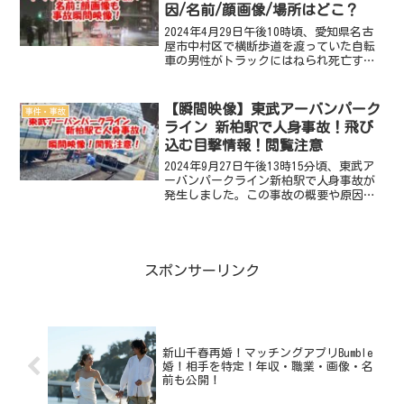
因/名前/顔画像/場所はどこ？
2024年4月29日午後10時頃、愛知県名古
屋市中村区で横断歩道を渡っていた自転
車の男性がトラックにはねられ死亡する
という事故が発生しました。この事故の
概要や原因は？ 現場の場所はどこ？
死亡したのは誰？名前・顔画像・住所
【瞬間映像】東武アーバンパーク
事件・事故
は？ トラック運転...
ライン 新柏駅で人身事故！飛び
込む目撃情報！閲覧注意
2024年9月27日午後13時15分頃、東武ア
ーバンパークライン新柏駅で人身事故が
発生しました。この事故の概要や原因
は？ 現場の場所はどこ？ 死傷者
は？ 飛び込む目撃多数！事故の瞬間映
像動画・画像は？徹底調査しました。
2024年9月27日 ...
スポンサーリンク
新山千春再婚！マッチングアプリBumble
婚！相手を特定！年収・職業・画像・名
前も公開！