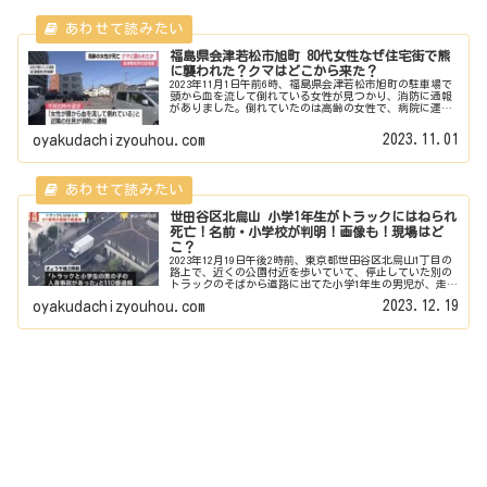
福島県会津若松市旭町 80代女性なぜ住宅街で熊
に襲われた？クマはどこから来た？
2023年11月1日午前6時、福島県会津若松市旭町の駐車場で
頭から血を流して倒れている女性が見つかり、消防に通報
がありました。倒れていたのは高齢の女性で、病院に運ば
れましたが残念ながら死亡が確認されたということです。
被害者には顔や頭部にひっ...
2023.11.01
oyakudachizyouhou.com
世田谷区北烏山 小学1年生がトラックにはねられ
死亡！名前・小学校が判明！画像も！現場はど
こ？
2023年12月19日午後2時前、東京都世田谷区北烏山1丁目の
路上で、近くの公園付近を歩いていて、停止していた別の
トラックのそばから道路に出てた小学1年生の男児が、走っ
てきたトラックにはねられるという事故が発生しました。
2023.12.19
oyakudachizyouhou.com
被害男児は意識不明の...