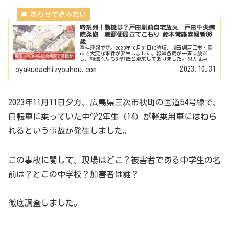
時系列！動機は？戸田駅前自宅放火 戸田中央病
院発砲 蕨郵便局立てこもり 鈴木常雄容疑者86
歳
事件速報です。2023年10月31日13時頃、埼玉県戸田市・蕨
市で大変な事件が発生しました。報道各局が一斉に放送
し、報道ヘリも6機7機と飛来しておりました。犯人は戸田
駅前で自宅を放火し大規模火災、戸田中央病院で発砲、蕨
2023.10.31
oyakudachizyouhou.com
郵便局で人質をとって立...
2023年11月11日夕方、広島県三次市秋町の国道54号線で、
自転車に乗っていた中学2年生（14）が軽乗用車にはねら
れるという事故が発生しました。
この事故に関して、現場はどこ？被害者である中学生の名
前は？どこの中学校？加害者は誰？
徹底調査しました。