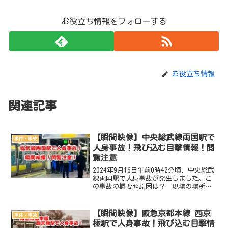
お役立ち情報をフォローする
お役立ち情報
関連記事
【瞬間映像】中央総武線両国駅で
事件・事故
人身事故！飛び込む目撃情報！閲
覧注意
2024年9月16日午前0時42分頃、中央総武
線両国駅で人身事故が発生しました。こ
の事故の概要や原因は？ 現場の場所は
どこ？ 死傷者は？ 飛び込む目撃多
数！事故の瞬間映像動画・画像は？徹底
調査しました。2024年9月16日 中央総
【瞬間映像】阪急京都本線 西京
事件・事故
武線両国駅...
極駅で人身事故！飛び込む目撃情