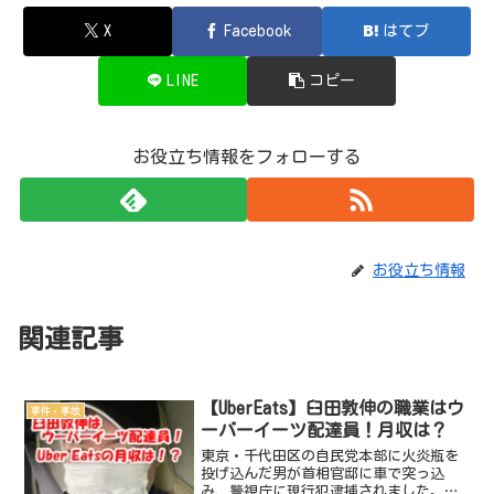
X
Facebook
はてブ
LINE
コピー
お役立ち情報をフォローする
お役立ち情報
関連記事
【UberEats】臼田敦伸の職業はウ
事件・事故
ーバーイーツ配達員！月収は？
東京・千代田区の自民党本部に火炎瓶を
投げ込んだ男が首相官邸に車で突っ込
み、警視庁に現行犯逮捕されました。逮