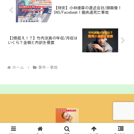
【特定】小林優喜の運送会社/顔画像！
SNS/Facebook！圏央道死亡事故
【2億超え！？】竹内涼真の年収/月収は
いくら？金額と内訳を暴露
ホーム
事件・事故
© 2023 お役立ち情報発信所.