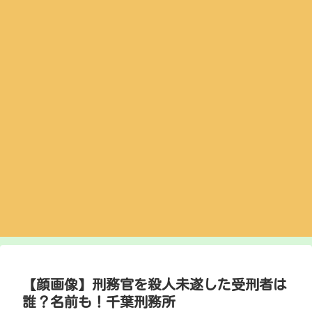
【顔画像】刑務官を殺人未遂した受刑者は
誰？名前も！千葉刑務所