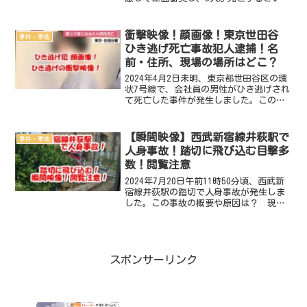
事故が発生しました。この事故の概要や
原因は？ 現場の場所はどこ？ 死亡し
たのは誰？名前・画像・住所は？ 加害
衝撃映像！顔画像！東京世田谷
事件・事故
者のトラック...
ひき逃げ死亡事故犯人逮捕！名
前・住所、現場の場所はどこ？
2024年4月2日未明、東京都世田谷区の環
状7号線で、会社員の男性がひき逃げされ
て死亡した事件が発生しました。この事
件事故の概要や原因は？ 現場の場所は
どこ？ ひき逃げされ死亡したのは誰？
名前・画像・住所は？ 逮捕された犯人
【瞬間映像】西武新宿線井萩駅で
事件・事故
は誰？名前・画像...
人身事故！踏切に飛び込む目撃多
数！閲覧注意
2024年7月20日午前11時50分頃、西武新
宿線井荻駅の踏切で人身事故が発生しま
した。この事故の概要や原因は？ 現場
の場所はどこ？ 死傷者は？ 飛び込む
目撃多数！事故の瞬間映像動画・画像
は？徹底調査しました。2024年7月20
日 西武新宿...
スポンサーリンク