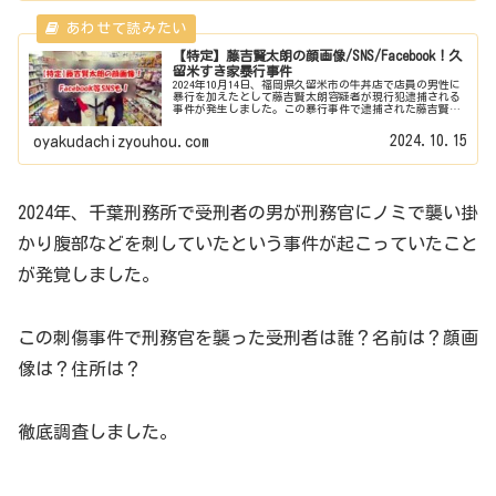
【特定】藤吉賢太朗の顔画像/SNS/Facebook！久
留米すき家暴行事件
2024年10月14日、福岡県久留米市の牛丼店で店員の男性に
暴行を加えたとして藤吉賢太朗容疑者が現行犯逮捕される
事件が発生しました。この暴行事件で逮捕された藤吉賢太
朗容疑者（38）の顔画像は？住所は？ Facebook・インス
タ・Twitt...
2024.10.15
oyakudachizyouhou.com
2024年、千葉刑務所で受刑者の男が刑務官にノミで襲い掛
かり腹部などを刺していたという事件が起こっていたこと
が発覚しました。
この刺傷事件で刑務官を襲った受刑者は誰？名前は？顔画
像は？住所は？
徹底調査しました。