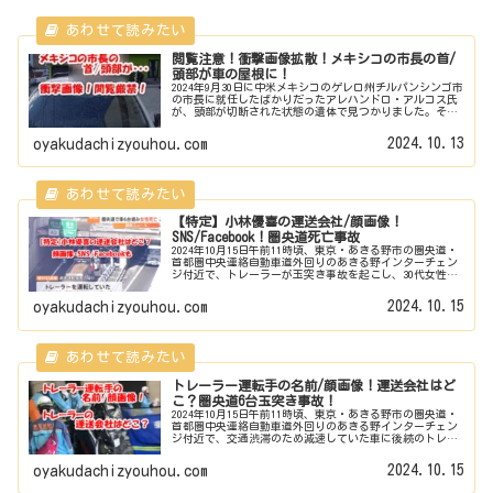
閲覧注意！衝撃画像拡散！メキシコの市長の首/
頭部が車の屋根に！
2024年9月30日に中米メキシコのゲレロ州チルパンシンゴ市
の市長に就任したばかりだったアレハンドロ・アルコス氏
が、頭部が切断された状態の遺体で見つかりました。そし
てその遺体は、体は車内で、首から上の頭部は車の屋根の
上に置かれているという凄...
2024.10.13
oyakudachizyouhou.com
【特定】小林優喜の運送会社/顔画像！
SNS/Facebook！圏央道死亡事故
2024年10月15日午前11時頃、東京・あきる野市の圏央道・
首都圏中央連絡自動車道外回りのあきる野インターチェン
ジ付近で、トレーラーが玉突き事故を起こし、30代女性が
死亡しました。逮捕されたトレーラー運転手 小林優喜容疑
者(３８)の顔画像...
2024.10.15
oyakudachizyouhou.com
トレーラー運転手の名前/顔画像！運送会社はど
こ？圏央道6台玉突き事故！
2024年10月15日午前11時頃、東京・あきる野市の圏央道・
首都圏中央連絡自動車道外回りのあきる野インターチェン
ジ付近で、交通渋滞のため減速していた車に後続のトレー
ラーが衝突し、あわせて６台が関係する玉突き事故が起き
ました。事故を起こした...
2024.10.15
oyakudachizyouhou.com