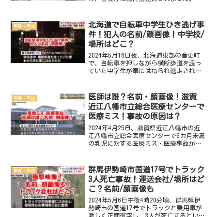
捕された臼田敦伸容疑者（49）はウーバ
ーイーツ（UberEats）配達員？ 顔画
像・Facebook等、SNSは？ UberEats
北海道で自転車中学生ひき逃げ事
事件・事故
で...
件！犯人の名前/顔画像！中学校/
場所はどこ？
2024年5月16日夜、北海道東部の音更町
で、自転車を押しながら横断歩道を渡っ
ていた中学生が車にはねられ逃走される
という事件/事故が発生しました。この事
件/事故の概要や原因は？ 現場の場所は
どこ？ ひき逃げされたのは誰？名前・
医師は誰？名前・顔画像！滋賀
事件・事故
顔画像・住所は...
近江八幡市立総合医療センターで
医療ミス！事故の原因は？
2024年4月25日、滋賀県近江八幡市の近
江八幡市立総合医療センターで6カ月未満
の乳児に対する医療ミス・医療事故があ
ったと公表しました。この医療事故の概
要や原因は？ 場所はどこ？ 医療事故
（医療ミス）を起こした医師は誰？名
群馬伊勢崎市国道17号でトラック
事件・事故
前・顔画像・住所は...
3人死亡事故！運送会社/場所はど
こ？名前/顔画像も
2024年5月6日午後4時20分頃、群馬県伊
勢崎市の国道17号でトラックと乗用車が
激しく正面衝突し、3人が死亡するという