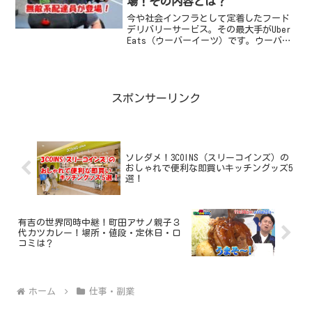
場！その内容とは？
今や社会インフラとして定着したフード
デリバリーサービス。その最大手がUber
Eats（ウーバーイーツ）です。ウーバー
イーツ配達員の大多数はしっかりとした
社会常識を持って業務にあたっています
が、中には常識外れの驚愕の行動に出て
しまう配達員が...
スポンサーリンク
ソレダメ！3COINS（スリーコインズ）の
おしゃれで便利な即買いキッチングッズ5
選！
有吉の世界同時中継！町田アサノ親子３
代カツカレー！場所・値段・定休日・口
コミは？
ホーム
仕事・副業