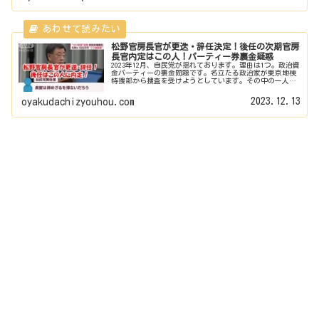
松野官房長官が更迭・辞任決定！後任の次期官房
長官内定はこの人！パーティー券裏金疑惑
2023年12月、自民党が揺れております。理由は1つ。政治資
金パーティーの裏金問題です。名立たる政治家が東京地検
特捜部から捜査を受けようとしています。その中の一人が
松野博一官房長官です。そして松野官房長官は更迭？辞
任？後継の次期官房長官はこ...
2023.12.13
oyakudachizyouhou.com