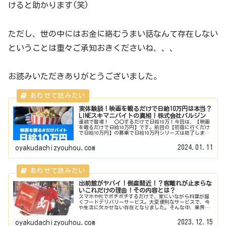
けると助かります(笑)
ただし、世の中にはお金に絡むうまい話なんて存在しない
ということは重々ご承知おきくださいね、、、
お読みいただきありがとうございました。
実体験談！映画を観るだけで日給10万円は本当？
LINEスキマニバイトの真相！株式会社バルジン
連続で登場！ 〇〇するだけで日給10万！今回は、【映画
を観るだけで日給10万円】です。前回の【初詣に行くだけ
で日給10万円】の募集で日給10万円シリーズは終了します
的なことを言っていましたが、案の定またまた登場した日
給10万円バイト。さてこ...
2024.01.11
oyakudachizyouhou.com
出前館がヤバイ！倒産間近！？客離れが止まらな
いこれだけの理由！その内容とは？
スマホやPCでポチポチするだけで、家にいながら料理が届
くフードデリバリーサービス。大変便利なサービスで、今
や生活に欠かせない存在となりました。そんな中、業界大
手の株式会社出前館が存続の危機にさらされているようで
す。止まらない出前館の客離れ、...
2023.12.15
oyakudachizyouhou.com