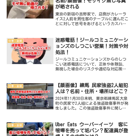
名前/顔画像！モザイク無し写真
が晒される
東京の新宿の吉野家で、店側がカレーラ
イス2人前を男性客のテーブルに運んだこ
とに対して怒号をあげるというカスハラ
＝カスタマーハラスメント事案が公開さ
れました。このカスハラの概要や原因
は？ カスハラを受けた吉野家とはど
迷惑電話！ジールコミュニケーシ
仕事・副業
こ？店名は？ カスハラ客は...
ョンズのしつこい営業！対策や対
処法！
ジールコミュニケーションズからのしつ
こい迷惑電話について、正体や体験談、
無視した場合のリスクや適切な対応策を
詳しく解説。電話を止める具体的な方法
や今後の対策も紹介しています。
【顔画像】練馬 民家強盗2人組犯
仕事・副業
人は？名前・住所・場所はどこ？
2024年11月30日未明、東京都練馬区大泉
町の民家で2人組による強盗致傷事件が発
生しました。この強盗致傷事件に関し
て、2人組の犯人の顔画像は？名前は？住
所は？場所はどこ？徹底調査しました。
東京 練馬 2人組による民家強盗致傷事
Uber Eats ウーバーイーツ 客に
仕事・副業
件発生概要3...
喧嘩を売って垢バン？配達員が登