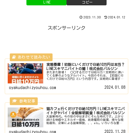
LINE
コピー
2023.11.30
2024.01.12
スポンサーリンク
実態暴露！初詣にいくだけで日給10万円は本当？
LINEスキマニバイトの闇！株式会社バルジン
またまた登場！ 〇〇するだけで日給10万！定期的に沸い
てくる夢のようなアルバイト。今回のそれは、【初詣に行
くだけで日給10万円】という内容です。定期的に登場する
日給10万円バイト。いったいこれはどういうことなのか？
カラクリは？健全な内容？ま...
2024.01.08
oyakudachizyouhou.com
猫カフェ行くだけで日給10万円！LINEスキマニバ
イトがヤバイ！全貌解明調査！株式会社バルジン
大副業時代。今の世の中はまさにそんな時代です。上がり
続ける物価やエネルギー価格、終身雇用の崩壊、様々な規
制緩和、企業による副業解禁、、、etc。いろいろな要因
から世のみなさんは掛け持ちで仕事をするというスタイル
が定着しております。そんななか...
2023.11.28
oyakudachizyouhou.com