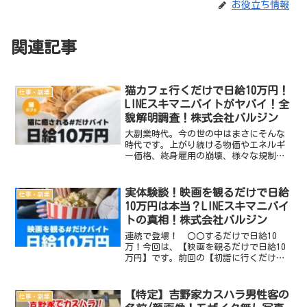
お役立ち情報
関連記事
猫カフェ行くだけで日給10万円！
仕事・副業
LINEスキマニバイトがヤバイ！全
貌解明調査！株式会社バルジン
大副業時代。今の世の中はまさにそんな
時代です。上がり続ける物価やエネルギ
ー価格、終身雇用の崩壊、様々な規制緩
和、企業による副業解禁、、、etc。いろ
いろな要因から世のみなさんは掛け持ち
で仕事をするというスタイルが定着して
実体験談！映画を観るだけで日給
仕事・副業
おります。そんななか...
10万円は本当？LINEスキマニバイ
トの真相！株式会社バルジン
連続で登場！ 〇〇するだけで日給10
万！今回は、【映画を観るだけで日給10
万円】です。前回の【初詣に行くだけで
日給10万円】の募集で日給10万円シリー
ズは終了します的なことを言っていまし
たが、案の定またまた登場した日給10万
【特定】吉野家カスハラ男性客の
仕事・副業
円バイト。さてこ...