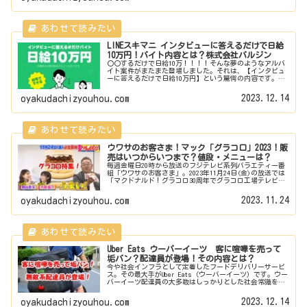
LINEスキマニ インタビューに答えるだけで日給
10万円！バイト内容とは？株式会社バルジン
〇〇するだけで日給10万！！！！そんな夢のようなアルバ
イト案件がまたまた登場しました。それは、【インタビュ
ーに答えるだけで日給10万円】という驚愕の内容です。も
う少し詳しく言うと、【2023年をオンラインで１年間振り
返るだけで日給10万円】...
2023.12.14
oyakudachizyouhou.com
ウワサのお客さま！マック「グラコロ」2023！販
売はいつからいつまで？値段・メニューは？
毎週金曜日20時から放送のフジテレビ系列バラエティー番
組「ウワサのお客さま」。2023年11月24日(金)の放送では
「マクドナルド！グラコロ30周年でグラコロ工場テレビ初
公開！」と題して、マクドナルドの冬限定人気商品グラタ
ンコロッケバーガー...
2023.11.24
oyakudachizyouhou.com
Uber Eats ウーバーイーツ 客に喧嘩を売って
垢バン？配達員が登場！その内容とは？
今や社会インフラとして定着したフードデリバリーサービ
ス。その最大手がUber Eats（ウーバーイーツ）です。ウー
バーイーツ配達員の大多数はしっかりとした社会常識を持
って業務にあたっていますが、中には常識外れの驚愕の行
動に出てしまう配達員が...
2023.12.14
oyakudachizyouhou.com