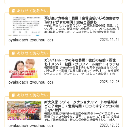
再び裏アカ特定！暴露！宝塚宙組いじめ加害者の
Twitterがまた判明！実名と画像も
一向に解決の兆しが見えない【宝塚歌劇団の闇】問題。パ
ワハラ、いじめ、新興宗教への勧誘、、、ついに2023年9月
30日早朝に発生した、いじめを苦にした25歳女性劇団員の
取り返しのつかない悲しい事件。この事件に関して、いじ
め加害者と思われるTw...
2023.11.15
oyakudachizyouhou.com
ガンバレルーヤの年収暴露！彼氏の名前・画像
も！メンバー経歴・プロフィール紹介！イッテＱ
毎週日曜日19時58分から日本テレビ系列で放送されている
バラエティー番組「世界の果てまでイッテQ！」。女性お笑
い芸人コンビ「ガンバレルーヤ（よしこ・まひる）」のお2
人がレギュラーとして活躍しています。そこで今回は、ガ
ンバレルーヤ（よしこ・ま...
2023.12.03
oyakudachizyouhou.com
新大久保 シディークナショナルマートの場所は
どこ？定休日・営業時間・口コミは？マツコの知
らない世界
毎週火曜日20時57分から放送のTBS系列トークバラエティー
番組「マツコの知らない世界」。2023年12月5日(火)の放送
では「観光客爆増！新大久保の最先端連発！シン・新大久
保の世界」と題して、【東京都新宿区新大久保】が特集さ
2023.12.05
oyakudachizyouhou.com
れました。その...