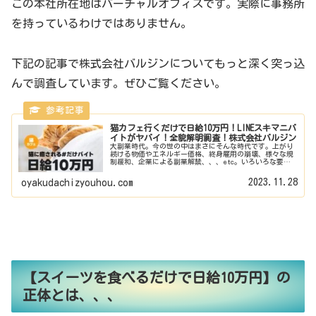
この本社所在地はバーチャルオフィスです。実際に事務所
を持っているわけではありません。
下記の記事で株式会社バルジンについてもっと深く突っ込
んで調査しています。ぜひご覧ください。
猫カフェ行くだけで日給10万円！LINEスキマニバ
イトがヤバイ！全貌解明調査！株式会社バルジン
大副業時代。今の世の中はまさにそんな時代です。上がり
続ける物価やエネルギー価格、終身雇用の崩壊、様々な規
制緩和、企業による副業解禁、、、etc。いろいろな要因
から世のみなさんは掛け持ちで仕事をするというスタイル
が定着しております。そんななか...
2023.11.28
oyakudachizyouhou.com
【スイーツを食べるだけで日給10万円】の
正体とは、、、