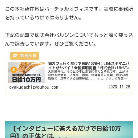
この本社所在地はバーチャルオフィスです。実際に事務所
を持っているわけではありません。
下記の記事で株式会社バルジンについてもっと深く突っ込
んで調査しています。ぜひご覧ください。
猫カフェ行くだけで日給10万円！LINEスキマニバ
イトがヤバイ！全貌解明調査！株式会社バルジン
大副業時代。今の世の中はまさにそんな時代です。上がり
続ける物価やエネルギー価格、終身雇用の崩壊、様々な規
制緩和、企業による副業解禁、、、etc。いろいろな要因
から世のみなさんは掛け持ちで仕事をするというスタイル
が定着しております。そんななか...
2023.11.28
oyakudachizyouhou.com
【インタビューに答えるだけで日給10万
円】の正体とは、、、