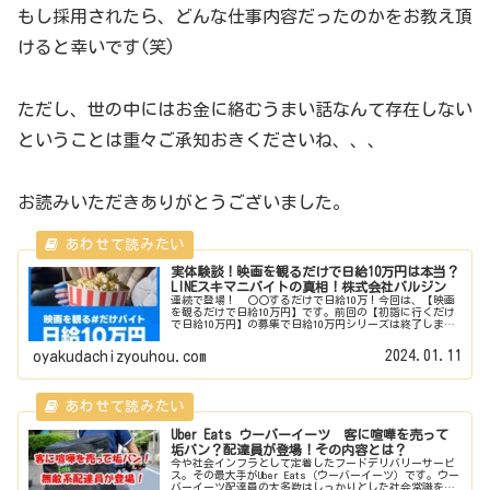
もし採用されたら、どんな仕事内容だったのかをお教え頂
けると幸いです(笑)
ただし、世の中にはお金に絡むうまい話なんて存在しない
ということは重々ご承知おきくださいね、、、
お読みいただきありがとうございました。
実体験談！映画を観るだけで日給10万円は本当？
LINEスキマニバイトの真相！株式会社バルジン
連続で登場！ 〇〇するだけで日給10万！今回は、【映画
を観るだけで日給10万円】です。前回の【初詣に行くだけ
で日給10万円】の募集で日給10万円シリーズは終了します
的なことを言っていましたが、案の定またまた登場した日
給10万円バイト。さてこ...
2024.01.11
oyakudachizyouhou.com
Uber Eats ウーバーイーツ 客に喧嘩を売って
垢バン？配達員が登場！その内容とは？
今や社会インフラとして定着したフードデリバリーサービ
ス。その最大手がUber Eats（ウーバーイーツ）です。ウー
バーイーツ配達員の大多数はしっかりとした社会常識を持