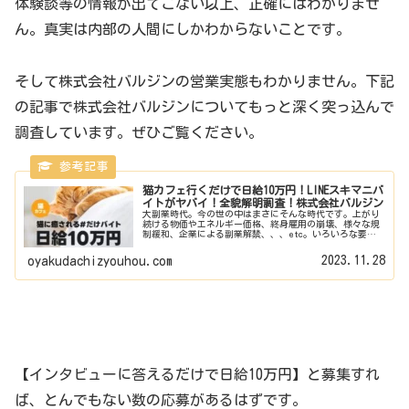
体験談等の情報が出てこない以上、正確にはわかりませ
ん。真実は内部の人間にしかわからないことです。
そして株式会社バルジンの営業実態もわかりません。下記
の記事で株式会社バルジンについてもっと深く突っ込んで
調査しています。ぜひご覧ください。
猫カフェ行くだけで日給10万円！LINEスキマニバ
イトがヤバイ！全貌解明調査！株式会社バルジン
大副業時代。今の世の中はまさにそんな時代です。上がり
続ける物価やエネルギー価格、終身雇用の崩壊、様々な規
制緩和、企業による副業解禁、、、etc。いろいろな要因
から世のみなさんは掛け持ちで仕事をするというスタイル
が定着しております。そんななか...
2023.11.28
oyakudachizyouhou.com
【インタビューに答えるだけで日給10万円】と募集すれ
ば、とんでもない数の応募があるはずです。