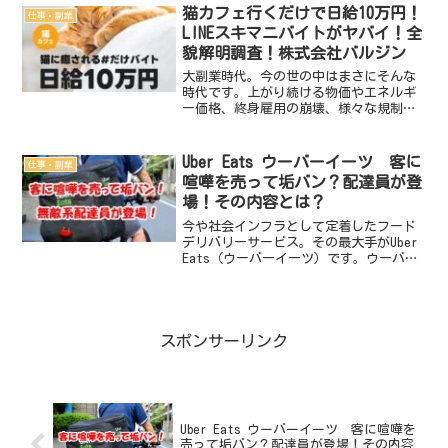
大手のカレーハウスCoCo壱番屋（ココイ
猫カフェ行くだけで日給10万円！
仕事・副業
チ）の新...
LINEスキマニバイトがヤバイ！全
貌解明調査！株式会社バルジン
大副業時代。今の世の中はまさにそんな
時代です。上がり続ける物価やエネルギ
ー価格、終身雇用の崩壊、様々な規制緩
和、企業による副業解禁、、、etc。いろ
いろな要因から世のみなさんは掛け持ち
で仕事をするというスタイルが定着して
Uber Eats ウーバーイーツ 客に
仕事・副業
おります。そんななか...
喧嘩を売って垢バン？配達員が登
場！その内容とは？
今や社会インフラとして定着したフード
デリバリーサービス。その最大手がUber
Eats（ウーバーイーツ）です。ウーバー
イーツ配達員の大多数はしっかりとした
社会常識を持って業務にあたっています
が、中には常識外れの驚愕の行動に出て
しまう配達員が...
スポンサーリンク
Uber Eats ウーバーイーツ 客に喧嘩を
売って垢バン？配達員が登場！その内容