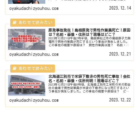
って業務にあたっていますが、中には常識外れの驚愕の行
動に出てしまう配達員が...
2023.12.14
oyakudachizyouhou.com
原発事故発生！島根原発で男性作業員死亡！原因
は？名前・画像・住所は？現場はどこ？
2023年12月21日午後2時半頃、島根県松江市の島根原子力発
電所で男性作業員が死亡するという事故が発生しました。
この事故の概要や原因は？ 男性作業員は誰？ 名前・画
像・住所は？ 現場はどこ？徹底調査しました。2023年12
月21日 島根原...
2023.12.21
oyakudachizyouhou.com
北海道江別市で米袋下敷きの男性死亡事故！会社
名・名前・画像・住所判明！現場はどこ？
2023年12月21日午後9時頃、北海道江別市工栄町の米の卸会
社の倉庫で男性従業員が米袋の下敷きになり死亡するとい
う事故が発生しました。この事故の概要や原因は？ どこ
の会社で会社名は？ 男性従業員は誰？名前・画像・住所
は？ 現場はどこ？徹底...
2023.12.22
oyakudachizyouhou.com