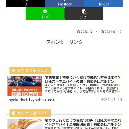
X
Facebook
はてブ
LINE
コピー
2023.12.14
2024.01.12
スポンサーリンク
実態暴露！初詣にいくだけで日給10万円は本当？
LINEスキマニバイトの闇！株式会社バルジン
またまた登場！ 〇〇するだけで日給10万！定期的に沸い
てくる夢のようなアルバイト。今回のそれは、【初詣に行
くだけで日給10万円】という内容です。定期的に登場する
日給10万円バイト。いったいこれはどういうことなのか？
カラクリは？健全な内容？ま...
2024.01.08
oyakudachizyouhou.com
猫カフェ行くだけで日給10万円！LINEスキマニバ
イトがヤバイ！全貌解明調査！株式会社バルジン
大副業時代。今の世の中はまさにそんな時代です。上がり