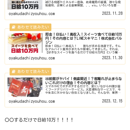
続ける物価やエネルギー価格、終身雇用の崩壊、様々な規
制緩和、企業による副業解禁、、、etc。いろいろな要因
から世のみなさんは掛け持ちで仕事をするというスタイル
が定着しております。そんななか...
2023.11.28
oyakudachizyouhou.com
即金！日払い！高収入！スイーツ食べて日給10万
円！その内容とは？LINEスキマニ！株式会社バル
ジン
即金！日払い！高収入！ 誰もが求める待遇です。そん
なアルバイト案件がまたもや登場してきました。それは、
【好きなスイーツを食べるだけで日給10万円】という驚愕
の内容です。猫カフェ行って猫に癒されるだけで日給10万
2023.11.30
oyakudachizyouhou.com
円！というアルバイトも募集さ...
出前館がヤバイ！倒産間近！？客離れが止まらな
いこれだけの理由！その内容とは？
スマホやPCでポチポチするだけで、家にいながら料理が届
くフードデリバリーサービス。大変便利なサービスで、今
や生活に欠かせない存在となりました。そんな中、業界大
手の株式会社出前館が存続の危機にさらされているようで
す。止まらない出前館の客離れ、...
2023.12.15
oyakudachizyouhou.com
〇〇するだけで日給10万！！！！