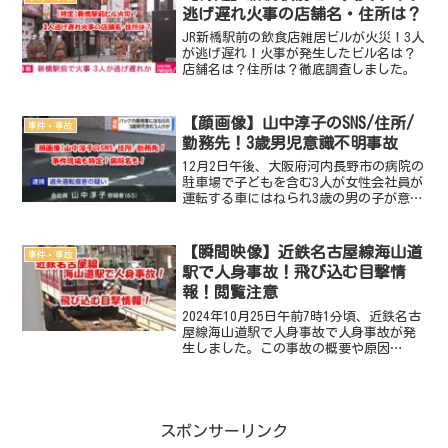
た運転手の...
逃げ遅れ火事の店舗名・住所は？
JR新橋駅前の飲食店雑居ビルが火災！3人
が逃げ遅れ！火事が発生したビル名は？
店舗名は？住所は？徹底調査しました。
【顔画像】山中淳子のSNS/住所/
事件・事故
勤務先！3歳男児意識不明事故
12月2日午後、大阪府河内長野市の病院の
駐車場で子どもを含む3人が女性会社員が
運転する車にはねられ3歳の男の子が意識
不明の重体という事故が発生しました。
警察は乗用車を運転していた近くに住む
会社員、山中淳子容疑者（６５）を過失
【瞬間映像】近鉄名古屋線海山道
事件・事故
運転傷害の疑いで...
駅で人身事故！飛び込む目撃情
報！閲覧注意
2024年10月25日午前7時1分頃、近鉄名古
屋線海山道駅で人身事故で人身事故が発
生しました。この事故の概要や原因
は？ 現場の場所はどこ？ 死傷者
は？ 飛び込む目撃多数！事故の瞬間映
像動画・画像は？徹底調査しました。
2024年10月25日 ...
スポンサーリンク