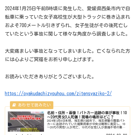
2024年1月25日午前8時頃に発生した、愛媛県西条市内で自
転車に乗っていた女子高校生が大型トラックに巻き込まれ
およそ700メートル引きずられ、女子生徒がその後死亡し
ていたという事故に関して様々な角度から調査しました。
大変痛ましい事故となってしまいました。亡くなられた方
には心よりご冥福をお祈り申し上げます。
お読みいただきありがとうございました。
https://oyakudachizyouhou.com/zitensyaziko-2/
名前・住所・画像！パトカー追跡の車が事故！10
～20代男女3人死傷！現場の場所はどこ？
2024年3月9日未明、埼玉県川越市で、埼玉県警の覆面パト
カーに追跡されていた軽乗用車が中央分離帯に衝突し、10
～20代の男性1人が死亡、10代の女性2人が意識不明の重体
という事故が発生しました。この事故の概要や原因は？
現場の場所はどこ？...