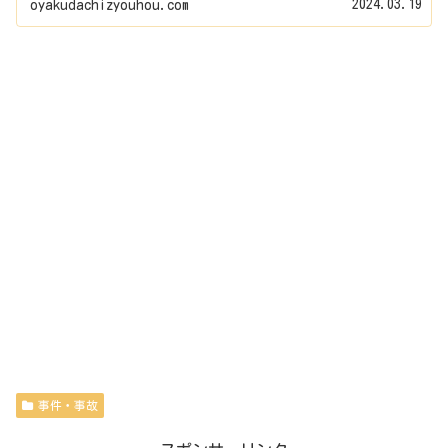
2024.03.19
oyakudachizyouhou.com
事件・事故