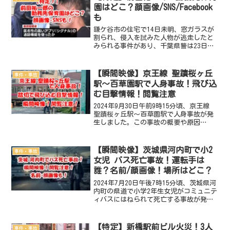
園はどこ？顔画像/SNS/Facebook
も
鎌ケ谷市の住宅で14日未明、窓ガラスが
割られ、侵入を試みた人物が逃走したと
みられる事件があり、千葉県警は23日、
この住宅への住居侵入の疑いで東京都新
宿区北新宿3、保育士、前田祐一郎容疑者
（25）と同葛飾区西水元2、会社員、河合
【瞬間映像】京王線 聖蹟桜ヶ丘
事件・事故
優介容疑者（3...
駅〜百草園駅で人身事故！飛び込
む目撃情報！閲覧注意
2024年9月30日午前9時15分頃、京王線
聖蹟桜ヶ丘駅〜百草園駅で人身事故が発
生しました。この事故の概要や原因
は？ 現場の場所はどこ？ 死傷者
は？ 飛び込む目撃多数！事故の瞬間映
像動画・画像は？徹底調査しました。
【瞬間映像】茨城県河内町で小2
事件・事故
2024年9月30日 京...
女児 バス死亡事故！運転手は
誰？名前/顔画像！場所はどこ？
2024年7月20日午後7時15分頃、茨城県河
内町の県道で小学2年生女児がコミュニテ
ィバスにはねられて死亡する事故が発生
しました。この事故の概要や原因は？
現場の場所はどこ？ 死亡した小2女児は
誰？名前・顔画像・住所は？ 逮捕され
【特定】新橋駅前ビル火災！3人
事件・事故