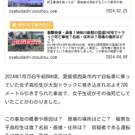
折る重傷を負ったが、運転者は逃走するという事件が発生
しました。そしてそのひき逃げ犯人がようやく逮捕される
という結末に至りました...
2024.02.23
oyakudachizyouhou.com
衝撃映像・画像！神奈川座間の国道246号でトラ
ック死亡事故？名前・住所は？現場の場所はど
こ？
2024年4月8日午前4時45分頃、神奈川県座間市の国道246号
交差点でトラック同士が激しく衝突し、信号機と電柱をな
ぎ倒すという事故が発生しました。この事故の概要や原因
は？ 現場の場所はどこ？ この事故での死傷者は？名
2024.04.08
oyakudachizyouhou.com
前・画像・住所は？ ...
2024年1月25日午前8時頃、愛媛県西条市内で自転車に乗っ
ていた女子高校生が大型トラックに巻き込まれおよそ700
メートル引きずられた事故で、女子生徒がその後死亡して
いたことがわかりました。
この事故の概要や原因は？ 現場の場所はどこ？ 被害女
子高校生は誰？名前・画像・住所は？ 容疑者である運転