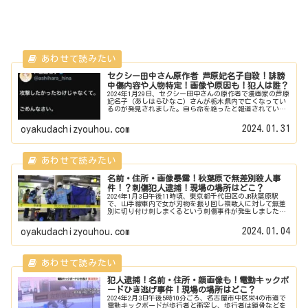
セクシー田中さん原作者 芦原妃名子自殺！誹謗
中傷内容や人物特定！画像や原因も！犯人は誰？
2024年1月29日、セクシー田中さんの原作者で漫画家の芦原
妃名子（あしはらひなこ）さんが栃木県内で亡くなってい
るのが発見されました。自ら命を絶ったと報道されていま
す。この事故の概要や原因は？ 誹謗中傷内容や誹謗中傷
を繰り広げた人物は？ そ...
2024.01.31
oyakudachizyouhou.com
名前・住所・画像暴露！秋葉原で無差別殺人事
件！？刺傷犯人逮捕！現場の場所はどこ？
2024年1月3日午後11時頃、東京都千代田区のJR秋葉原駅
で、山手線車内で女が刃物を振り回し複数人に対して無差
別に切り付け刺しまくるという刺傷事件が発生しました。
この事件の概要は？ 現場の場所はどこ？ 犯人の女は
誰？名前・画像・住所は？ ...
2024.01.04
oyakudachizyouhou.com
犯人逮捕！名前・住所・顔画像も！電動キックボ
ードひき逃げ事件！現場の場所はどこ？
2024年2月3日午後5時10分ごろ、名古屋市中区栄4の市道で
電動キックボードが歩行者と衝突し、歩行者は鎖骨などを