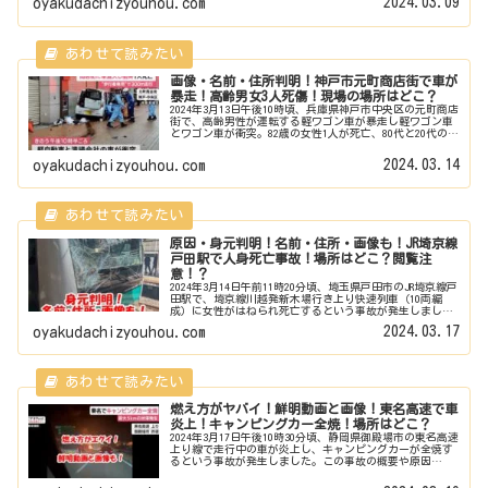
2024.03.09
oyakudachizyouhou.com
画像・名前・住所判明！神戸市元町商店街で車が
暴走！高齢男女3人死傷！現場の場所はどこ？
2024年3月13日午後10時頃、兵庫県神戸市中央区の元町商店
街で、高齢男性が運転する軽ワゴン車が暴走し軽ワゴン車
とワゴン車が衝突。82歳の女性1人が死亡、80代と20代の男
性2人が重軽傷を負うという事故が発生しました。この事故
の概要や原因...
2024.03.14
oyakudachizyouhou.com
原因・身元判明！名前・住所・画像も！JR埼京線
戸田駅で人身死亡事故！場所はどこ？閲覧注
意！？
2024年3月14日午前11時20分頃、埼玉県戸田市のJR埼京線戸
田駅で、埼京線川越発新木場行き上り快速列車（10両編
成）に女性がはねられ死亡するという事故が発生しまし
た。この事故の概要や原因は？ 現場の場所はどこ？ 死
2024.03.17
oyakudachizyouhou.com
亡したのは誰？名前・...
燃え方がヤバイ！鮮明動画と画像！東名高速で車
炎上！キャンピングカー全焼！場所はどこ？
2024年3月17日午後10時30分頃、静岡県御殿場市の東名高速
上り線で走行中の車が炎上し、キャンピングカーが全焼す
るという事故が発生しました。この事故の概要や原因
は？ 現場の場所はどこ？ 炎上している鮮明画像や動画
は？ 乗員の安否は？徹底...